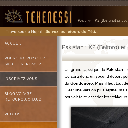
Pakistan : K2 (Baltoro) et co
Traversée du Népal -
Suivez les retours du Yéti...
ACCUEIL
Pakistan : K2 (Baltoro) et
POURQUOI VOYAGER
AVEC TEKENESSI ?
Un grand classique du
Pakistan
: 
Ce sera donc un second départ p
INSCRIVEZ VOUS !
du
Gondogoro
. Mais il faut tout
C'est une version plus alpine, mais 
BLOG VOYAGE
pouvoir faire accéder les trekkeurs
RETOURS A CHAUD
PHOTOS