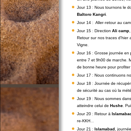
Jour 13 : Nous tournons le 
Baltoro
Kangri
.
Jour 14 : Aller-retour au c
Jour 15 : Direction
Ali
camp
Retour sur nos traces d'hier 
Vigne.
Jour 16 : Grosse journée en p
entre 7 et 9h00 de marche. M
de bonne heure pour profiter
Jour 17 : Nous continuons n
Jour 18 : Journée de récupé
de sécurité au cas où la mét
Jour 19 : Nous sommes dans l
atteindre celui de
Hushe
. Pu
Jour 20 : Retour à
Islamaba
re-KKH...
Jour 21 :
Islamabad
, journé