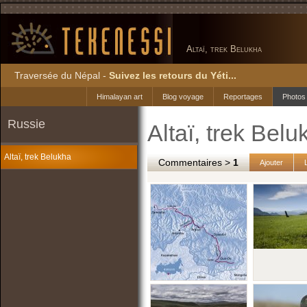
Altaï, trek Belukha
Traversée du Népal -
Suivez les retours du Yéti...
Himalayan art
Blog voyage
Reportages
Photos
Russie
Altaï, trek Belu
Altaï, trek Belukha
Commentaires >
1
Ajouter