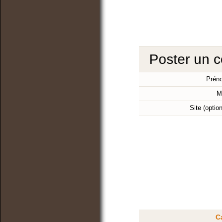
Poster un 
Prén
M
Site (optio
C