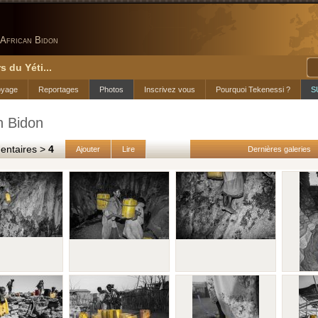
African Bidon
s du Yéti...
oyage
Reportages
Photos
Inscrivez vous
Pourquoi Tekenessi ?
S
n Bidon
taires >
4
Ajouter
Lire
Dernières galeries