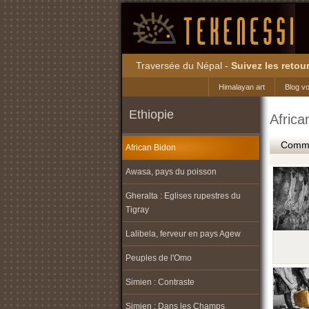
Traversée du Népal -
Suivez les retour
Himalayan art
Blog v
Ethiopie
Africa
Commen
African Bidon
Awasa, pays du poisson
Gheralta : Eglises rupestres du
Tigray
Lalibela, ferveur en pays Agew
Peuples de l'Omo
Simien : Contraste
Simien : Dans les Champs