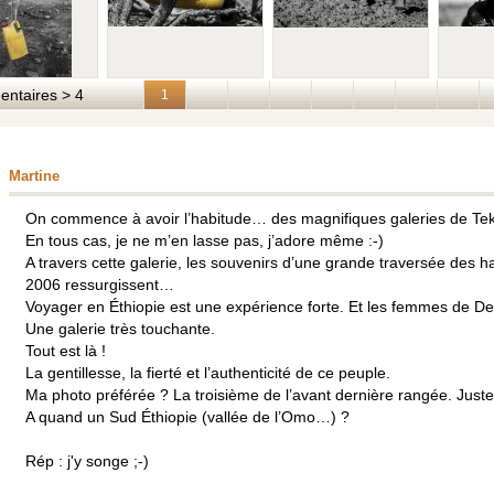
taires > 4
1
Martine
On commence à avoir l’habitude… des magnifiques galeries de Tek
En tous cas, je ne m’en lasse pas, j’adore même :-)
A travers cette galerie, les souvenirs d’une grande traversée des h
2006 ressurgissent…
Voyager en Éthiopie est une expérience forte. Et les femmes de Deli
Une galerie très touchante.
Tout est là !
La gentillesse, la fierté et l’authenticité de ce peuple.
Ma photo préférée ? La troisième de l’avant dernière rangée. Juste
A quand un Sud Éthiopie (vallée de l’Omo…) ?
Rép : j'y songe ;-)