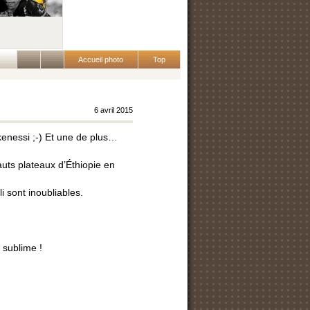
Accueil photo
Top
6 avril 2015
enessi ;-) Et une de plus…
auts plateaux d’Éthiopie en
 sont inoubliables.
 sublime !