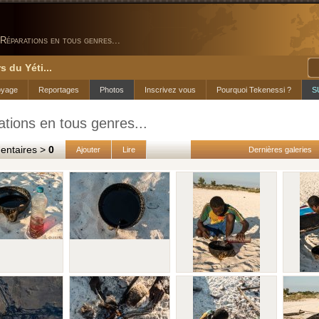
Réparations en tous genres...
s du Yéti...
oyage
Reportages
Photos
Inscrivez vous
Pourquoi Tekenessi ?
S
tions en tous genres...
taires >
0
Ajouter
Lire
Dernières galeries