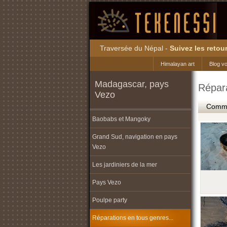
Traversée du Népal -
Suivez les retour
Himalayan art
Blog v
Madagascar, pays
Répara
Vezo
Commen
Baobabs et Mangoky
Grand Sud, navigation en pays
Vezo
Les jardiniers de la mer
Pays Vezo
Poulpe party
Réparations en tous genres...