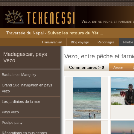
Vezo, entre pêche et farniente
Traversée du Népal -
Suivez les retours du Yéti...
Himalayan art
Blog voyage
Reportages
Photos
Madagascar, pays
Vezo, entre pêche et farni
Vezo
Commentaires >
0
Ajouter
Baobabs et Mangoky
Grand Sud, navigation en pays
Vezo
Les jardiniers de la mer
Pays Vezo
Poulpe party
Réparations en tous genres...