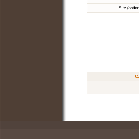
Site (optio
C