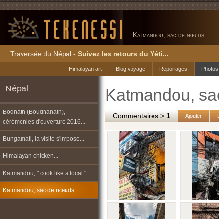
Katmandou, sac de nœuds...
Traversée du Népal -
Suivez les retours du Yéti...
Himalayan art
Blog voyage
Reportages
Photos
Népal
Katmandou, sa
Bodnath (Boudhanath),
Commentaires >
1
Ajouter
cérémonies d'ouverture 2016...
Bungamati, la visite s'impose...
Himalayan chicken...
Katmandou, " cook like a local "...
Katmandou, sac de nœuds...