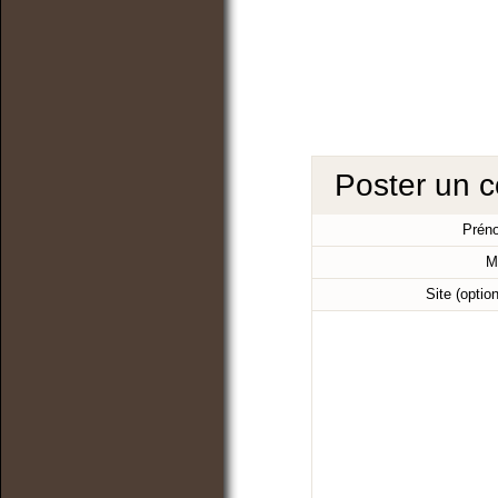
Poster un 
Prén
M
Site (optio