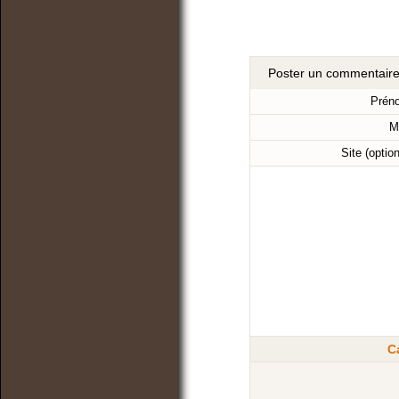
Poster un commentair
Prén
M
Site (optio
C