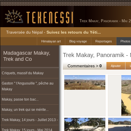
Trek Makay, Panoramik - Mai 2
Traversée du Népal -
Suivez les retours du Yéti...
Himalayan art
Blog voyage
Reportages
Photos
Madagascar Makay,
Trek Makay, Panoramik - 
Trek and Co
Commentaires >
0
Ajouter
Criquets, massif du Makay
Gaston " l'Anguouille ", pêche au
Makay
Makay, passe ton bac...
Makay, un trek qui se mérite...
Trek Makay, 14 jours - Juillet 2013 -
Trek Makay, 15 jours - Mai 2014