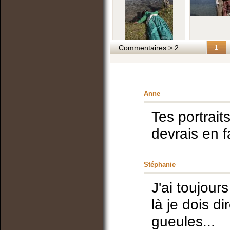
Commentaires > 2
1
Anne
Tes portrait
devrais en f
Stéphanie
J'ai toujour
là je dois d
gueules...