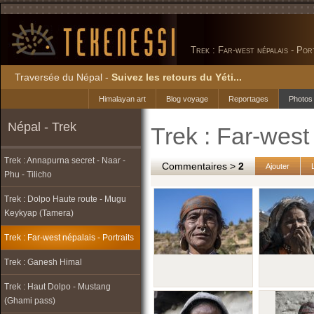
Trek : Far-west népalais - Por
Traversée du Népal -
Suivez les retours du Yéti...
Himalayan art
Blog voyage
Reportages
Photos
Népal - Trek
Trek : Far-west 
Trek : Annapurna secret - Naar -
Commentaires >
2
Ajouter
Phu - Tilicho
Trek : Dolpo Haute route - Mugu
Keykyap (Tamera)
Trek : Far-west népalais - Portraits
Trek : Ganesh Himal
Trek : Haut Dolpo - Mustang
(Ghami pass)