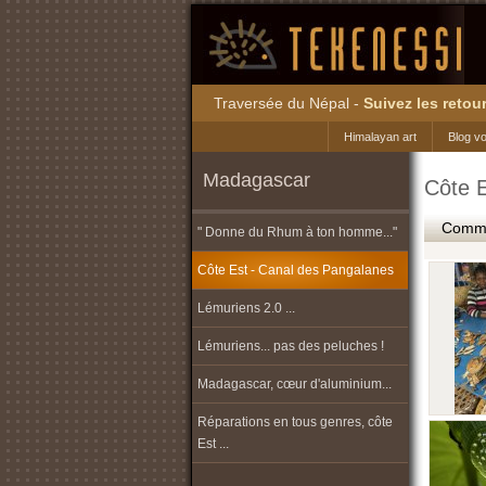
Traversée du Népal -
Suivez les retour
Himalayan art
Blog v
Madagascar
Côte 
Commen
" Donne du Rhum à ton homme..."
Côte Est - Canal des Pangalanes
Lémuriens 2.0 ...
Lémuriens... pas des peluches !
Madagascar, cœur d'aluminium...
Réparations en tous genres, côte
Est ...