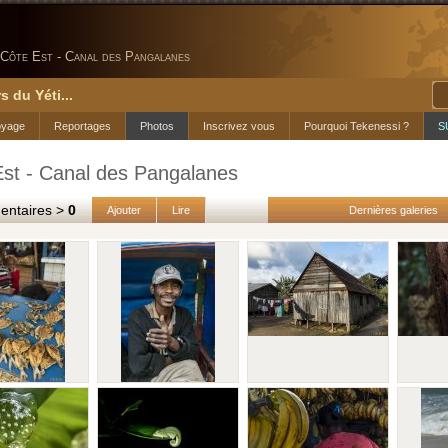
Côte Est - Canal des Pangalanes
s du Yéti...
oyage
Reportages
Photos
Inscrivez vous
Pourquoi Tekenessi ?
S
Est - Canal des Pangalanes
taires >
0
Ajouter
Lire
Dernières galeries