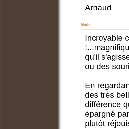
Arnaud
Marie
Incroyable 
!...magnifiq
qu'il s'agis
ou des souri
En regardant
des très bel
différence 
épargné par 
plutôt réjou