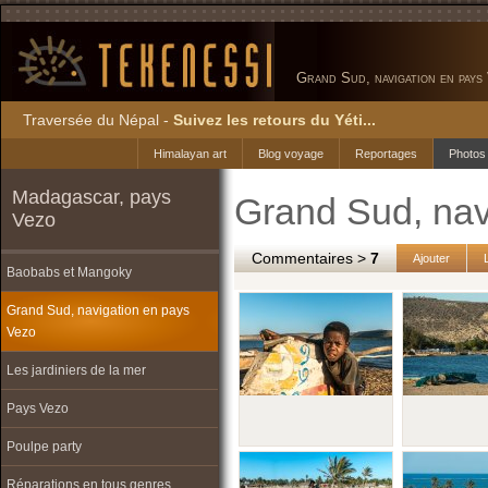
Grand Sud, navigation en pays
Traversée du Népal -
Suivez les retours du Yéti...
Himalayan art
Blog voyage
Reportages
Photos
Madagascar, pays
Grand Sud, nav
Vezo
Commentaires >
7
Ajouter
Baobabs et Mangoky
Grand Sud, navigation en pays
Vezo
Les jardiniers de la mer
Pays Vezo
Poulpe party
Réparations en tous genres...