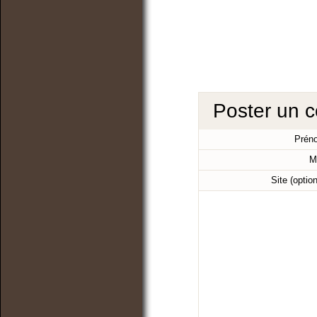
Poster un 
Prén
M
Site (optio