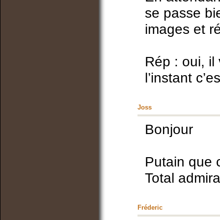
se passe bi
images et ré
Rép : oui, il
l’instant c
Joss
Bonjour
Putain que c
Total admirat
Fréderic