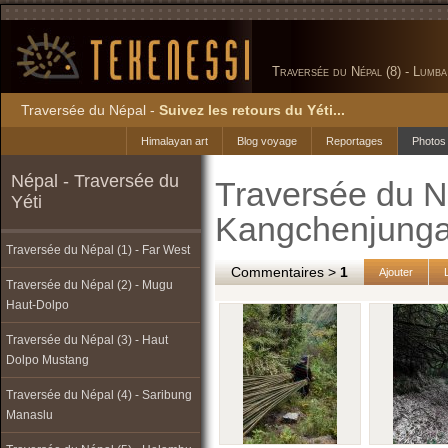
Traversée du Népal (8) - Lumb
Traversée du Népal -
Suivez les retours du Yéti...
Himalayan art
Blog voyage
Reportages
Photos
Népal - Traversée du
Traversée du N
Yéti
Kangchenjunga 
Traversée du Népal (1) - Far West
Commentaires >
1
Ajouter
Traversée du Népal (2) - Mugu
Haut-Dolpo
Traversée du Népal (3) - Haut
Dolpo Mustang
Traversée du Népal (4) - Saribung
Manaslu