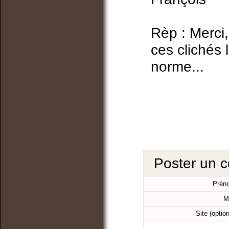
Rèp : Merci,
ces clichés
norme...
Poster un 
Prén
M
Site (optio