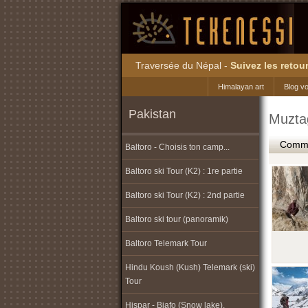
Traversée du Népal -
Suivez les retour
Himalayan art
Blog v
Pakistan
Muztag
Commen
Baltoro - Choisis ton camp...
Baltoro ski Tour (K2) : 1re partie
Baltoro ski Tour (K2) : 2nd partie
Baltoro ski tour (panoramik)
Baltoro Telemark Tour
Hindu Koush (Kush) Telemark (ski)
Tour
Hispar - Biafo (Snow lake),