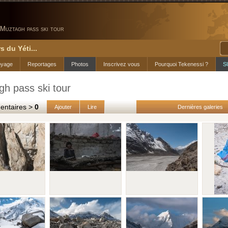
Muztagh pass ski tour
s du Yéti...
oyage
Reportages
Photos
Inscrivez vous
Pourquoi Tekenessi ?
S
h pass ski tour
taires >
0
Ajouter
Lire
Dernières galeries