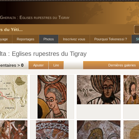
Gheralta : Eglises rupestres du Tigray
s du Yéti...
oyage
Reportages
Photos
Inscrivez vous
Pourquoi Tekenessi ?
S
ta : Eglises rupestres du Tigray
taires >
0
Ajouter
Lire
Dernières galeries