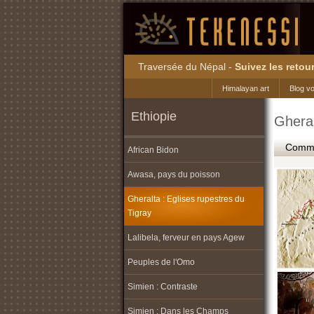
Traversée du Népal -
Suivez les retour
Himalayan art
Blog v
Ethiopie
Gheral
Commen
African Bidon
Awasa, pays du poisson
Gheralta : Eglises rupestres du
Tigray
Lalibela, ferveur en pays Agew
Peuples de l'Omo
Simien : Contraste
Simien : Dans les Champs