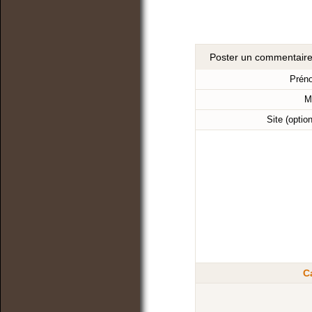
Poster un commentair
Prén
M
Site (optio
C