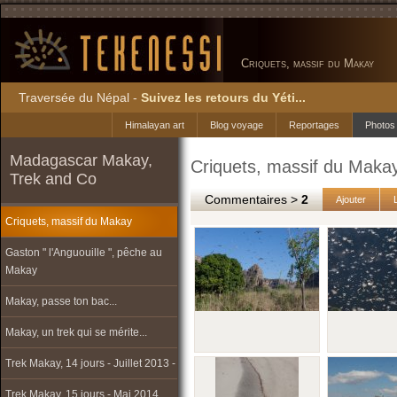
Criquets, massif du Makay
Traversée du Népal -
Suivez les retours du Yéti...
Himalayan art
Blog voyage
Reportages
Photos
Madagascar Makay,
Criquets, massif du Maka
Trek and Co
Commentaires >
2
Ajouter
Criquets, massif du Makay
Gaston " l'Anguouille ", pêche au
Makay
Makay, passe ton bac...
Makay, un trek qui se mérite...
Trek Makay, 14 jours - Juillet 2013 -
Trek Makay, 15 jours - Mai 2014