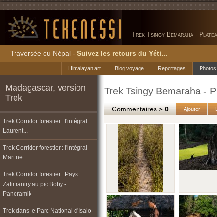
Trek Tsingy Bemaraha - Platea
Traversée du Népal -
Suivez les retours du Yéti...
Himalayan art
Blog voyage
Reportages
Photos
Madagascar, version
Trek Tsingy Bemaraha - Pl
Trek
Commentaires >
0
Ajouter
Trek Corridor forestier : l'intégral
Laurent...
Trek Corridor forestier : l'intégral
Martine...
Trek Corridor forestier : Pays
Zafimaniry au pic Boby -
Panoramik
Trek dans le Parc National d'Isalo