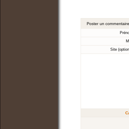
Poster un commentair
Prén
M
Site (optio
C