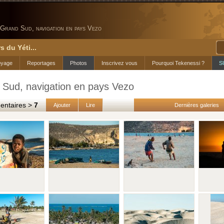
Grand Sud, navigation en pays Vezo
s du Yéti...
oyage
Reportages
Photos
Inscrivez vous
Pourquoi Tekenessi ?
S
 Sud, navigation en pays Vezo
taires >
7
Ajouter
Lire
Dernières galeries