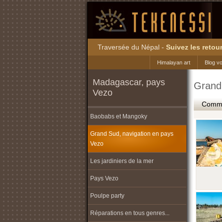
Traversée du Népal -
Suivez les retour
Himalayan art
Blog v
Madagascar, pays
Grand
Vezo
Commen
Baobabs et Mangoky
Grand Sud, navigation en pays
Vezo
Les jardiniers de la mer
Pays Vezo
Poulpe party
Réparations en tous genres...