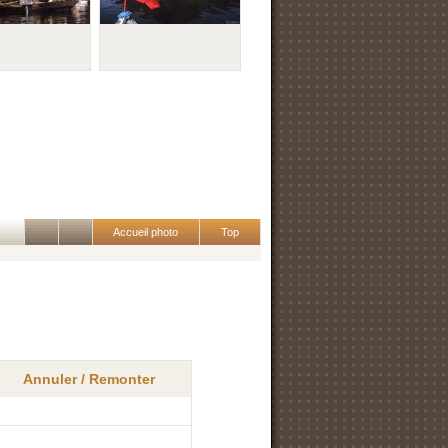
Accueil photo
Top
Annuler / Remonter