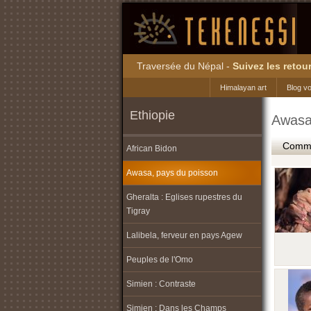
Traversée du Népal -
Suivez les retour
Himalayan art
Blog v
Ethiopie
Awasa
Commen
African Bidon
Awasa, pays du poisson
Gheralta : Eglises rupestres du
Tigray
Lalibela, ferveur en pays Agew
Peuples de l'Omo
Simien : Contraste
Simien : Dans les Champs