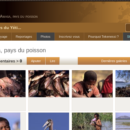
Awasa, pays du poisson
s du Yéti...
oyage
Reportages
Photos
Inscrivez vous
Pourquoi Tekenessi ?
S
, pays du poisson
taires >
0
Ajouter
Lire
Dernières galeries