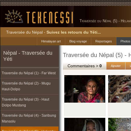
Traversée du Népal (5) - Hela
Traversée du Népal -
Suivez les retours du Yéti...
Himalayan art
Blog voyage
Reportages
Photos
Népal - Traversée du
Traversée du Népal (5) -
Yéti
Commentaires >
0
Ajouter
Traversée du Népal (1) - Far West
Traversée du Népal (2) - Mugu
Haut-Dolpo
Traversée du Népal (3) - Haut
Dolpo Mustang
Traversée du Népal (4) - Saribung
Manaslu