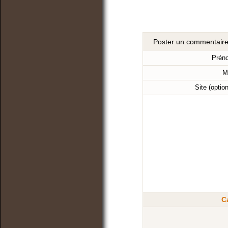
Poster un commentair
Prén
M
Site (optio
C