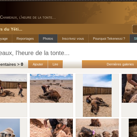
Chameaux, l'heure de la tonte...
s du Yéti...
oyage
Reportages
Photos
Inscrivez vous
Pourquoi Tekenessi ?
S
ux, l'heure de la tonte...
taires >
0
Ajouter
Lire
Dernières galeries