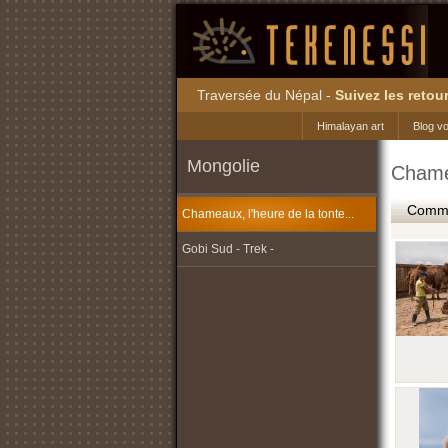
Traversée du Népal -
Suivez les retour
Himalayan art
Blog v
Mongolie
Chamea
Commen
Chameaux, l'heure de la tonte...
Gobi Sud - Trek -