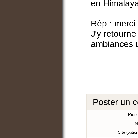
en Himalaya
Rép : merci
J'y retourne
ambiances u
Poster un 
Prén
M
Site (optio