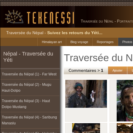
Traversée du Népal - Portrait
Traversée du Népal -
Suivez les retours du Yéti...
Himalayan art
Blog voyage
Reportages
Photos
Népal - Traversée du
Traversée du Né
Yéti
Commentaires >
1
Ajouter
Traversée du Népal (1) - Far West
Traversée du Népal (2) - Mugu
Haut-Dolpo
Traversée du Népal (3) - Haut
Dolpo Mustang
Traversée du Népal (4) - Saribung
Manaslu