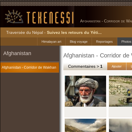
Afghanistan - Corridor de Wa
Traversée du Népal -
Suivez les retours du Yéti...
Himalayan art
Blog voyage
Reportages
Photos
Afghanistan
Afghanistan - Corridor d
Commentaires >
1
Ajouter
Afghanistan - Corridor de Wakhan