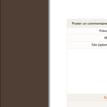
Poster un commentair
Prén
M
Site (optio
C