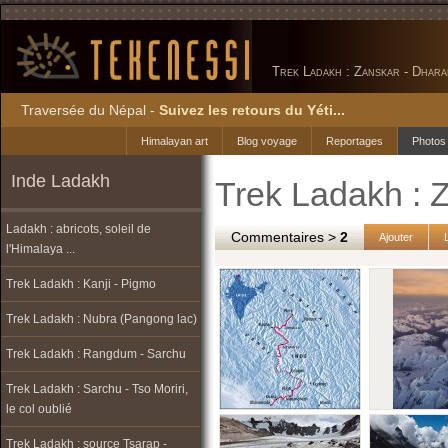
Trek Ladakh : Zanskar - Dhara
Traversée du Népal -
Suivez les retours du Yéti...
Himalayan art
Blog voyage
Reportages
Photos
Inde Ladakh
Trek Ladakh : 
Ladakh : abricots, soleil de
Commentaires >
2
Ajouter
l'Himalaya ...
Trek Ladakh : Kanji - Pigmo
Trek Ladakh : Nubra (Pangong lac)
Trek Ladakh : Rangdum - Sarchu
Trek Ladakh : Sarchu - Tso Moriri,
le col oublié
Trek Ladakh : source Tsarap -