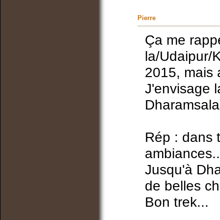
Pierre
Ça me rappe
la/Udaipur/K
2015, mais a
J'envisage la
Dharamsala 
Rép : dans t
ambiances..
Jusqu'à Dha
de belles c
Bon trek...