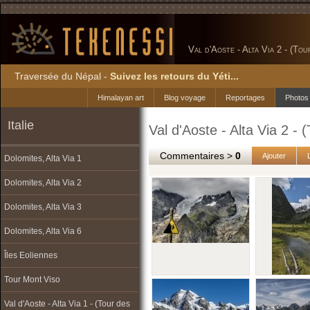
Val d'Aoste - Alta Via 2 - (To
Traversée du Népal -
Suivez les retours du Yéti...
Himalayan art
Blog voyage
Reportages
Photos
Italie
Val d'Aoste - Alta Via 2 -
Commentaires >
0
Ajouter
Dolomites, Alta Via 1
Dolomites, Alta Via 2
Dolomites, Alta Via 3
Dolomites, Alta Via 6
Îles Eoliennes
Tour Mont Viso
Val d'Aoste - Alta Via 1 - (Tour des