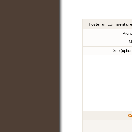
Poster un commentair
Prén
M
Site (optio
C