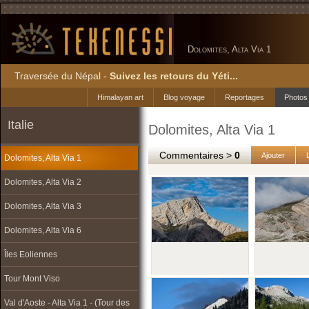
Dolomites, Alta Via 1
Traversée du Népal -
Suivez les retours du Yéti...
Himalayan art
Blog voyage
Reportages
Photos
Italie
Dolomites, Alta Via 1
Commentaires >
0
Ajouter
Dolomites, Alta Via 1
Dolomites, Alta Via 2
Dolomites, Alta Via 3
Dolomites, Alta Via 6
Îles Eoliennes
Tour Mont Viso
Val d'Aoste - Alta Via 1 - (Tour des