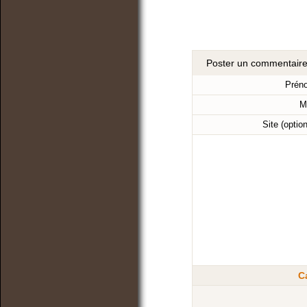
Poster un commentair
Prén
M
Site (optio
C