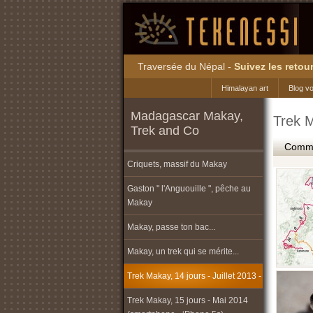
Traversée du Népal -
Suivez les retour
Himalayan art
Blog v
Madagascar Makay,
Trek M
Trek and Co
Commen
Criquets, massif du Makay
Gaston " l'Anguouille ", pêche au
Makay
Makay, passe ton bac...
Makay, un trek qui se mérite...
Trek Makay, 14 jours - Juillet 2013 -
Trek Makay, 15 jours - Mai 2014