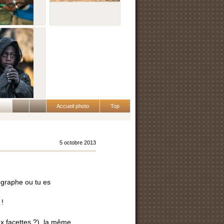
Accueil photo
Top
5 octobre 2013
ographe ou tu es
 !
ux facettes ?), la même