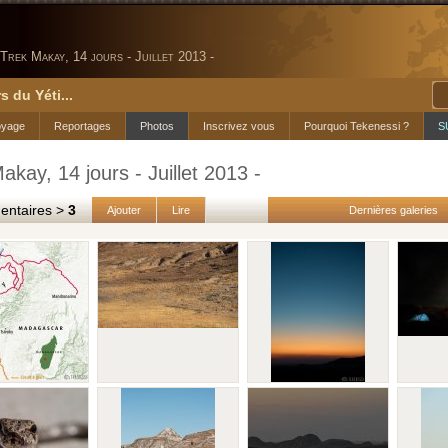
Trek Makay, 14 jours - Juillet 2013 -
s du Yéti...
oyage
Reportages
Photos
Inscrivez vous
Pourquoi Tekenessi ?
S
akay, 14 jours - Juillet 2013 -
taires >
3
Ajouter
Lire
Dernières galeries