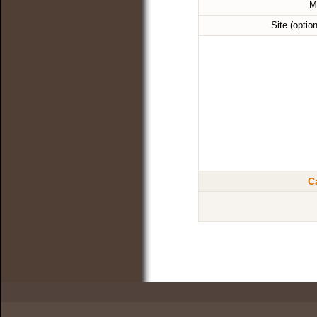
M
Site (optio
C