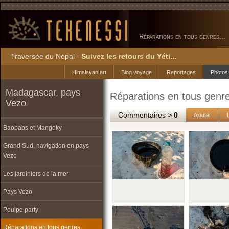
Réparations en tous genres...
Traversée du Népal -
Suivez les retours du Yéti...
Himalayan art
Blog voyage
Reportages
Photos
Madagascar, pays
Réparations en tous genre
Vezo
Commentaires >
0
Ajouter
Baobabs et Mangoky
Grand Sud, navigation en pays
Vezo
Les jardiniers de la mer
Pays Vezo
Poulpe party
Réparations en tous genres...