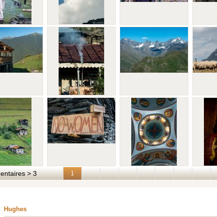
taires > 3
1
Hughes