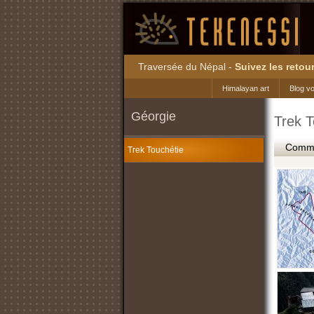
Traversée du Népal -
Suivez les retour
Himalayan art
Blog v
Géorgie
Trek T
Commen
Trek Touchétie