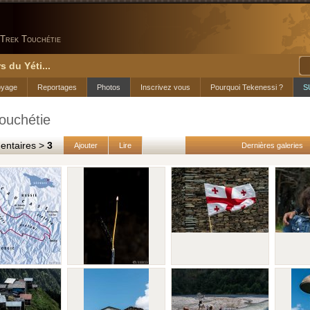
Trek Touchétie
s du Yéti...
oyage
Reportages
Photos
Inscrivez vous
Pourquoi Tekenessi ?
S
ouchétie
taires >
3
Ajouter
Lire
Dernières galeries