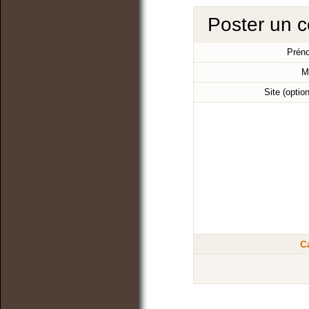
Poster un 
Prén
M
Site (optio
C