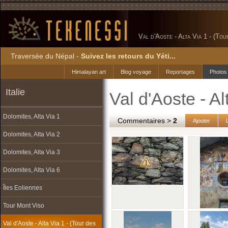
Val d'Aoste - Alta Via 1 - (To
Traversée du Népal -
Suivez les retours du Yéti...
Himalayan art
Blog voyage
Reportages
Photos
Italie
Val d'Aoste - Al
Dolomites, Alta Via 1
Commentaires >
2
Ajouter
Dolomites, Alta Via 2
Dolomites, Alta Via 3
Dolomites, Alta Via 6
Îles Eoliennes
Tour Mont Viso
Val d'Aoste - Alta Via 1 - (Tour des