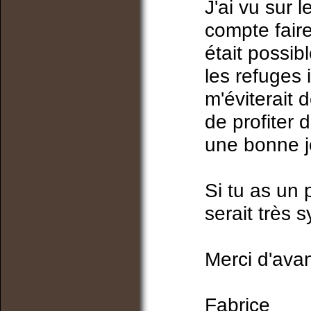
J'ai vu sur 
compte fair
était possib
les refuges 
m'éviterait 
de profiter 
une bonne j
Si tu as un
serait très 
Merci d'ava
Fabrice