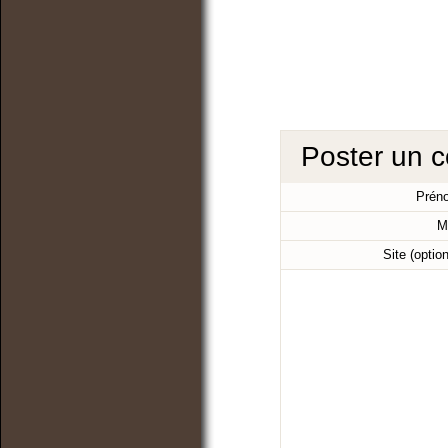
Poster un 
Prén
M
Site (optio