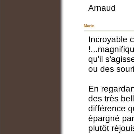
Arnaud
Marie
Incroyable 
!...magnifiq
qu'il s'agis
ou des souri
En regardant
des très bel
différence 
épargné par 
plutôt réjou