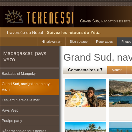
Grand Sud, navigation en pays
Traversée du Népal -
Suivez les retours du Yéti...
Himalayan art
Blog voyage
Reportages
Photos
Madagascar, pays
Grand Sud, nav
Vezo
Commentaires >
7
Ajouter
Baobabs et Mangoky
Grand Sud, navigation en pays
Vezo
Les jardiniers de la mer
Pays Vezo
Poulpe party
Réparations en tous genres...