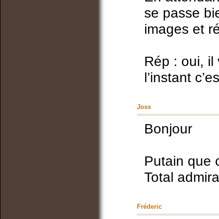
se passe bi
images et ré
Rép : oui, il
l’instant c
Joss
Bonjour
Putain que c
Total admirat
Fréderic