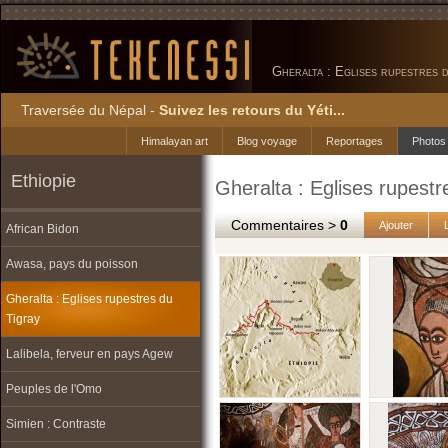
Gheralta : Eglises rupestres 
Traversée du Népal -
Suivez les retours du Yéti...
Himalayan art
Blog voyage
Reportages
Photos
Ethiopie
Gheralta : Eglises rupestr
Commentaires >
0
Ajouter
African Bidon
Awasa, pays du poisson
Gheralta : Eglises rupestres du
Tigray
Lalibela, ferveur en pays Agew
Peuples de l'Omo
Simien : Contraste