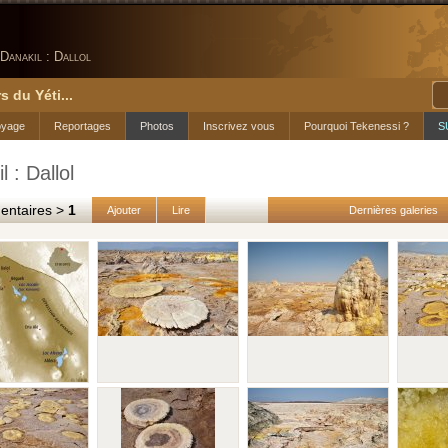
Danakil : Dallol
s du Yéti...
oyage
Reportages
Photos
Inscrivez vous
Pourquoi Tekenessi ?
S
l : Dallol
taires >
1
Ajouter
Lire
Dernières galeries