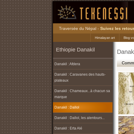
Traversée du Népal -
Suivez les retour
Himalayan art
Blog v
Ethiopie Danakil
Danaki
Commen
Danakil : Afdera
Danakil : Caravanes des hauts-
plateaux
Danakil : Chameaux...à chacun sa
marque
Danakil : Dallol
Danakil : Dallol, les alentours...
Danakil : Erta Alé