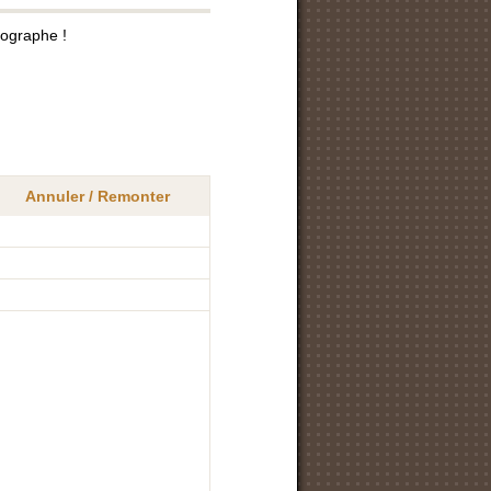
tographe !
Annuler / Remonter