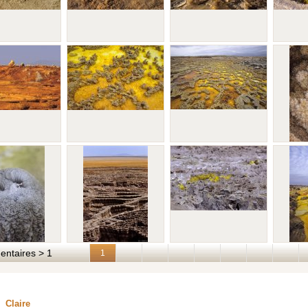
taires > 1
1
Claire