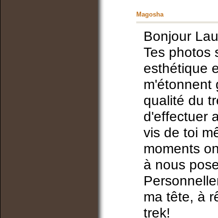
Magosha
Bonjour Lau
Tes photos s
esthétique 
m'étonnent 
qualité du 
d'effectuer 
vis de toi m
moments ont 
à nous pose
Personnelle
ma tête, à r
trek!