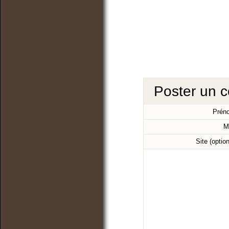
Poster un 
Prén
M
Site (optio