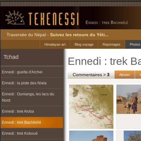
Ennedi : trek Bachikélé
Traversée du Népal -
Suivez les retours du Yéti...
Himalayan art
Blog voyage
Reportages
Photos
Tchad
Ennedi : trek B
Ennedi : guelta d'Archei
Commentaires >
3
Ajouter
Ennedi : la piste des Niala
Ennedi : Ounianga, les lacs du
Nord
Ennedi : trek Aloba
Ennedi : trek Bachikélé
Ennedi : trek Koboué