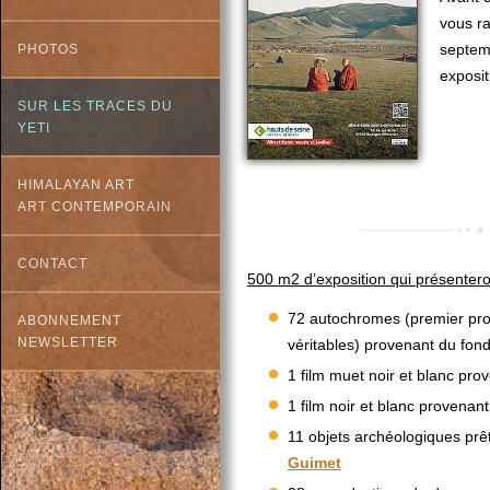
vous r
septem
PHOTOS
exposit
SUR LES TRACES DU
YETI
HIMALAYAN ART
ART CONTEMPORAIN
CONTACT
500 m2 d’exposition qui présentero
72 autochromes (premier pro
ABONNEMENT
NEWSLETTER
véritables) provenant du fon
1 film muet noir et blanc pr
1 film noir et blanc provenan
11 objets archéologiques prê
Guimet