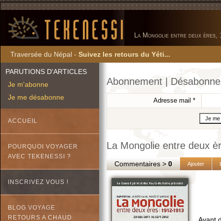
La Mongolie entre deux ères,
Traversée du Népal -
Suivez les retours du Yéti...
PARUTIONS D'ARTICLES
Abonnement | Désabonn
Je m'abonne
Je me désabonne
Adresse mail
*
ACCUEIL
La Mongolie entre deux è
POURQUOI VOYAGER
AVEC TEKENESSI ?
Commentaires >
0
Ajouter
INSCRIVEZ VOUS !
BLOG VOYAGE
RETOURS A CHAUD
Avant d