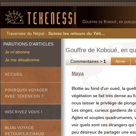
Gouffre de Koboué, en quelque
Traversée du Népal -
Suivez les retours du Yéti...
PARUTIONS D'ARTICLES
Gouffre de Koboué, en que
Je m'abonne
Je me désabonne
Commentaires >
1
Ajouter
Maya
ACCUEIL
Blottie au fond d'un oued, la gue
POURQUOI VOYAGER
végétation se fait très dense au 
AVEC TEKENESSI ?
nous laisser le privilège de plong
Les singes, curieux gardiens de c
INSCRIVEZ VOUS !
Agiles et souples quadrumanes, vo
voir quels sont ces étrangers qui 
BLOG VOYAGE
peu désireux de partager une ea
RETOURS A CHAUD