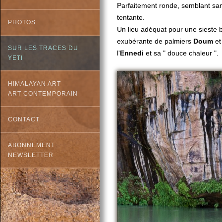
Parfaitement ronde, semblant sans
tentante.
PHOTOS
Un lieu adéquat pour une sieste 
exubérante de palmiers
Doum
et
SUR LES TRACES DU
l'
Ennedi
et sa " douce chaleur ".
YETI
HIMALAYAN ART
ART CONTEMPORAIN
CONTACT
ABONNEMENT
NEWSLETTER