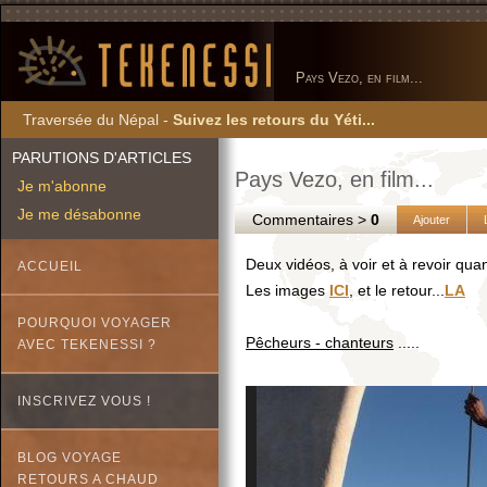
Pays Vezo, en film...
Traversée du Népal -
Suivez les retours du Yéti...
PARUTIONS D'ARTICLES
Pays Vezo, en film...
Je m'abonne
Je me désabonne
Commentaires >
0
Ajouter
Deux vidéos, à voir et à revoir qu
ACCUEIL
Les images
ICI
, et le retour...
LA
POURQUOI VOYAGER
Pêcheurs - chanteurs
.....
AVEC TEKENESSI ?
INSCRIVEZ VOUS !
BLOG VOYAGE
RETOURS A CHAUD