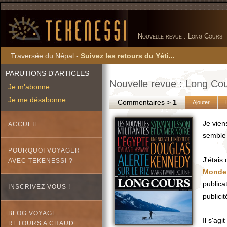
Nouvelle revue : Long Cours
Traversée du Népal -
Suivez les retours du Yéti...
PARUTIONS D'ARTICLES
Nouvelle revue : Long Co
Je m'abonne
Je me désabonne
Commentaires >
1
Ajouter
Je vien
ACCUEIL
semble
POURQUOI VOYAGER
J'étais
AVEC TEKENESSI ?
Monde
publica
INSCRIVEZ VOUS !
publici
BLOG VOYAGE
Il s'agi
RETOURS A CHAUD