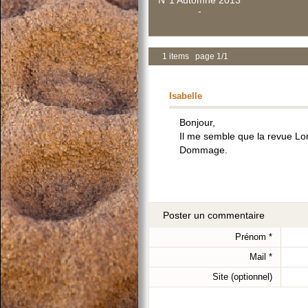
N°1 Automne 2013
-
1 items page 1/1
Isabelle
Bonjour,
Il me semble que la revue Lon
Dommage.
Poster un commentaire
Prénom
*
Mail
*
Site (optionnel)