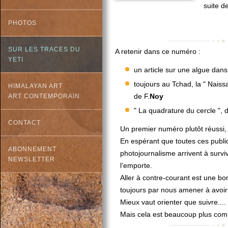
suite d
PHOTOS
SUR LES TRACES DU
A retenir dans ce numéro :
YETI
un article sur une algue dan
toujours au Tchad, la " Naiss
HIMALAYAN ART
de F.
Noy
ART CONTEMPORAIN
" La quadrature du cercle ", 
CONTACT
Un premier numéro plutôt réussi, il
En espérant que toutes ces public
ABONNEMENT
photojournalisme arrivent à survi
NEWSLETTER
l'emporte.
Aller à contre-courant est une bo
toujours par nous amener à avoir 
Mieux vaut orienter que suivre....
Mais cela est beaucoup plus comp