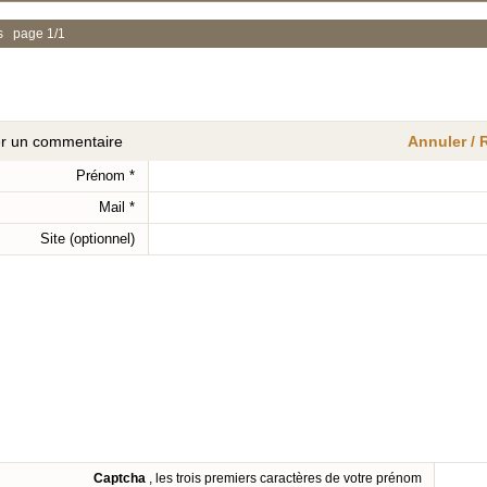
s page 1/1
er un commentaire
Annuler /
Prénom
*
Mail
*
Site (optionnel)
Captcha
, les trois premiers caractères de votre prénom