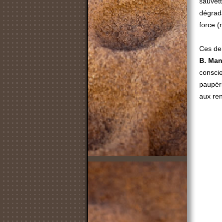
sauvett
dégrada
force (
Ces der
B. Man
conscie
paupér
aux ren