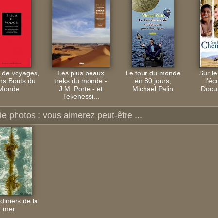
 de voyages,
Les plus beaux
Le tour du monde
Sur l
ons Bouts du
treks du monde -
en 80 jours,
l'éc
Monde
J.M. Porte - et
Michael Palin
Docum
Tekenessi...
ie photos : vous aimerez peut-être ...
diniers de la
mer