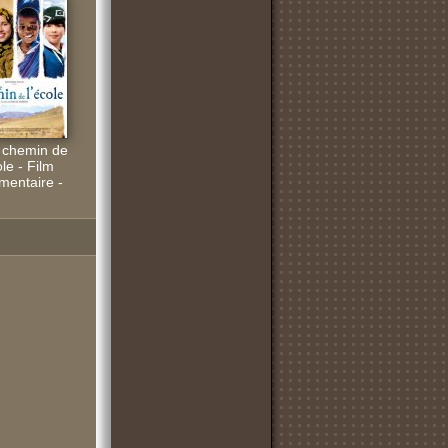
e chemin de
ole - Film
entaire -