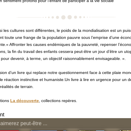
n sentiment profond pour l’enfant de participer à la vie sociale
 les cultures sont différentes, le poids de la mondialisation est un puis
nt toute une frange de la population pauvre sous l’emprise d’une écon
te.« Affronter les causes endémiques de la pauvreté, repenser l’écono
ons, la fin du travail des enfants cessera peut-être un jour d’être un uto
 pour devenir, à terme, un objectif raisonnablement envisageable. ».
ion d’un livre qui replace notre questionnement face à cette plaie mon
le réaction instinctive et humaniste.Un livre à lire en urgence pour un
réalités de terrain.
itions
La découverte
, collections repères.
nt
aimerez peut-être ...