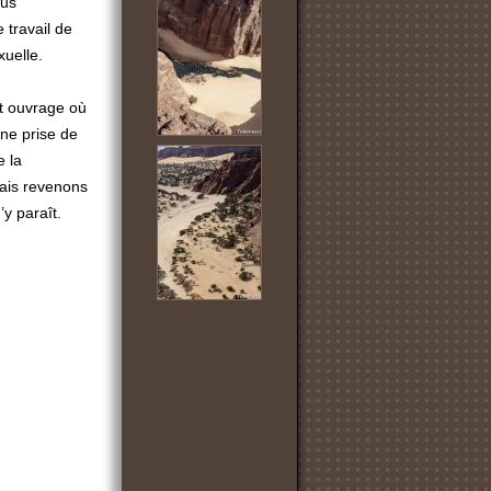
lus
 travail de
xuelle.
et ouvrage où
ne prise de
e la
Mais revenons
’y paraît.