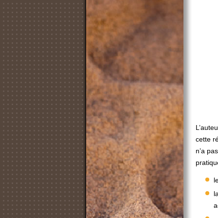
L’auteu
cette r
n’a pas
pratiqu
l
l
a