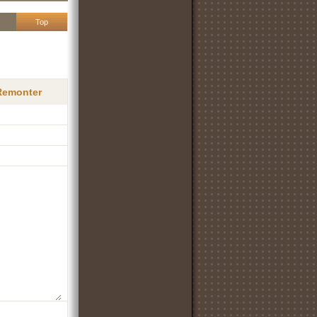
Top
 Remonter