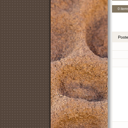
0 item
Post