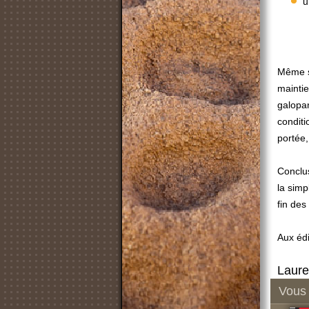
u
Même si
maintie
galopan
conditi
portée,
Conclus
la simp
fin des 
Aux éd
Laure
Vous 