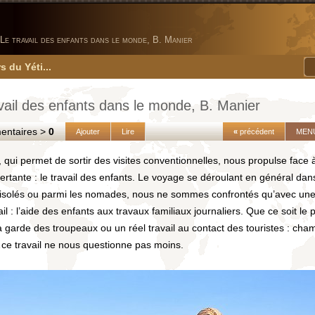
Le travail des enfants dans le monde, B. Manier
s du Yéti...
vail des enfants dans le monde, B. Manier
taires >
0
Ajouter
Lire
«
précédent
MEN
, qui permet de sortir des visites conventionnelles, nous propulse face à
rtante : le travail des enfants. Le voyage se déroulant en général dan
 isolés ou parmi les nomades, nous ne sommes confrontés qu’avec une
ail : l’aide des enfants aux travaux familiaux journaliers. Que ce soit le
la garde des troupeaux ou un réel travail au contact des touristes : cham
ce travail ne nous questionne pas moins.