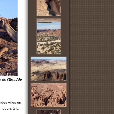
 de l'
Erta
Alé
ndes villes en
vendeurs à la