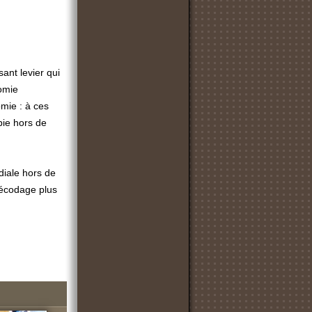
sant levier qui
omie
mie : à ces
pie hors de
diale hors de
 décodage plus