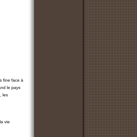
 fine face à
and le pays
, les
la vie