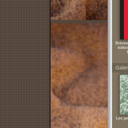
Brèves
éditi
Galer
Les jar