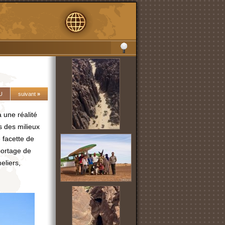
U
suivant
»
 une réalité
s des milieux
 facette de
 portage de
eliers,