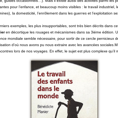
e, guides occasionnels…). Mais il existe aussi des activités parmi les p
ntes pour l’enfance, et beaucoup moins visibles : le travail industriel, le
mines), la domesticité, l’enrôlement dans les guerres et l’exploitation se
niers exemples, les plus insupportables, sont très bien décrits dans c
ier
en décortique les rouages et mécanismes dans sa 3iéme édition. U
nce mondiale semble nécessaire, pour sortir de ce cercle pernicieux d
isation d’où nous avons pu nous extraire avec les avancées sociales.
contres lors de nos voyages. En effet, le sujet est plus complexe qu’il n