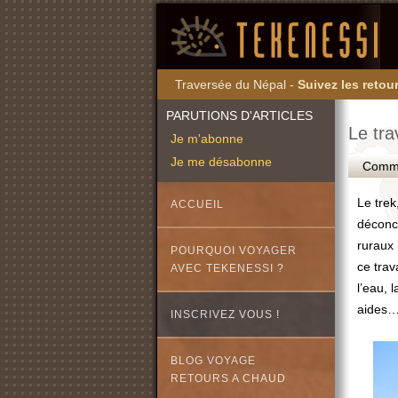
Traversée du Népal -
Suivez les retour
PARUTIONS D'ARTICLES
Le tra
Je m'abonne
Je me désabonne
Commen
Le trek
ACCUEIL
déconce
ruraux
POURQUOI VOYAGER
ce trav
AVEC TEKENESSI ?
l’eau, 
aides…
INSCRIVEZ VOUS !
BLOG VOYAGE
RETOURS A CHAUD