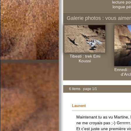
lecture po
longue pé
Galerie photos : vous aimere
Tibesti : trek Emi
Koussi
Ennedi : 
d'Arc
6 items page 1/1
Laurent
Maintenant tu as vu Martine, 
ne me croyais pas ;-) Grrrrrrr.
Et c'est juste une première v