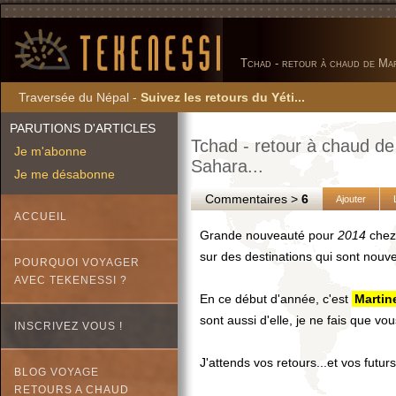
Tchad - retour à chaud de Mar
Traversée du Népal -
Suivez les retours du Yéti...
PARUTIONS D'ARTICLES
Tchad - retour à chaud de
Je m'abonne
Sahara...
Je me désabonne
Commentaires >
6
Ajouter
ACCUEIL
Grande nouveauté pour
2014
che
sur des destinations qui sont nouve
POURQUOI VOYAGER
AVEC TEKENESSI ?
En ce début d'année, c'est
Martin
sont aussi d'elle, je ne fais que vou
INSCRIVEZ VOUS !
J'attends vos retours...et vos futurs
BLOG VOYAGE
RETOURS A CHAUD