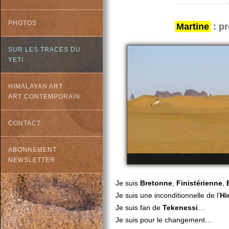
PHOTOS
Martine
: pr
SUR LES TRACES DU
YETI
HIMALAYAN ART
ART CONTEMPORAIN
CONTACT
ABONNEMENT
NEWSLETTER
Je suis
Bretonne
,
Finistérienne
,
Je suis une inconditionnelle de l’
Hi
Je suis fan de
Tekenessi
…
Je suis pour le changement…