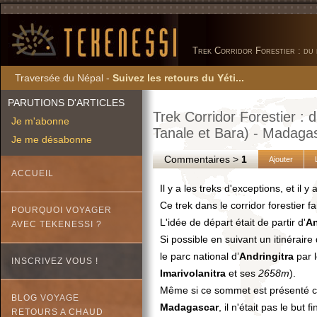
Trek Corridor Forestier : du p
Traversée du Népal -
Suivez les retours du Yéti...
PARUTIONS D'ARTICLES
Trek Corridor Forestier : 
Je m'abonne
Tanale et Bara) - Madagas
Je me désabonne
Commentaires >
1
Ajouter
ACCUEIL
Il y a les treks d'exceptions, et il 
Ce trek dans le corridor forestier fa
POURQUOI VOYAGER
L'idée de départ était de partir d'
An
AVEC TEKENESSI ?
Si possible en suivant un itinéraire 
le parc national d’
Andringitra
par l
INSCRIVEZ VOUS !
Imarivolanitra
et ses
2658m
).
Même si ce sommet est présenté c
BLOG VOYAGE
Madagascar
, il n'était pas le but
RETOURS A CHAUD