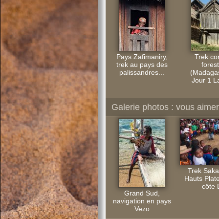
Pays Zafimaniry,
Trek cor
trek au pays des
forest
palissandres...
(Madagas
Jour 1 L
Galerie photos : vous aimere
Trek Saka
Hauts Plate
côte 
Grand Sud,
navigation en pays
Vezo