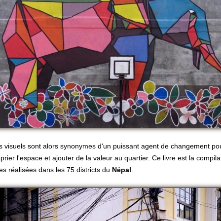
ts visuels sont alors synonymes d'un puissant agent de changement po
prier l'espace et ajouter de la valeur au quartier. Ce livre est la compil
es réalisées dans les 75 districts du
Népal
.