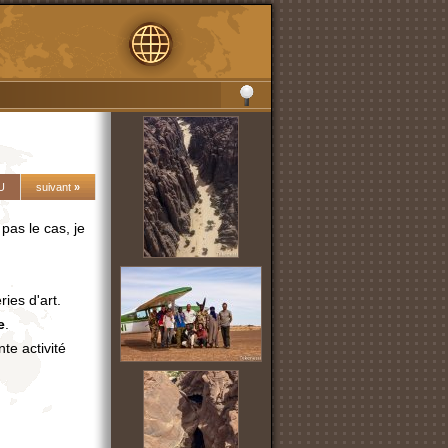
U
suivant
»
pas le cas, je
ies d'art.
e
.
te activité