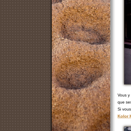
Vous y 
que ses
Si vou
Kolor