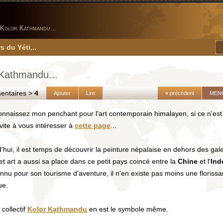
Kolor Kathmandu...
s du Yéti...
 Kathmandu...
taires >
4
Ajouter
Lire
«
précédent
MEN
nnaissez mon penchant pour l'art contemporain himalayen, si ce n'est 
vite à vous intéresser à
cette page
...
'hui, il est temps de découvrir la peinture népalaise en dehors des galer
et art a aussi sa place dans ce petit pays coincé entre la
Chine
et l'
Ind
nnu pour son tourisme d'aventure, il n'en existe pas moins une florissan
ue.
 collectif
Kolor Kathmandu
en est le symbole même.