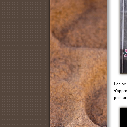
Les ar
s’appro
peintur