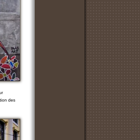
ur
ation des