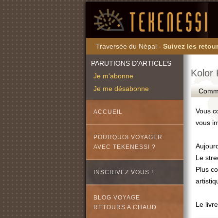
Traversée du Népal -
Suivez les retour
PARUTIONS D'ARTICLES
Kolor
Je m'abonne
Je me désabonne
Commen
Vous co
ACCUEIL
vous in
POURQUOI VOYAGER
Aujourd
AVEC TEKENESSI ?
Le stre
Plus co
INSCRIVEZ VOUS !
artistiq
BLOG VOYAGE
Le livre
RETOURS A CHAUD