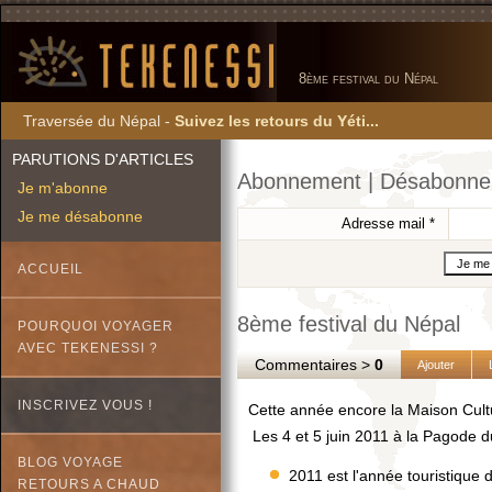
8ème festival du Népal
Traversée du Népal -
Suivez les retours du Yéti...
PARUTIONS D'ARTICLES
Abonnement | Désabonn
Je m'abonne
Je me désabonne
Adresse mail
*
ACCUEIL
8ème festival du Népal
POURQUOI VOYAGER
AVEC TEKENESSI ?
Commentaires >
0
Ajouter
INSCRIVEZ VOUS !
Cette année encore la Maison Cult
Les 4 et 5 juin 2011 à la Pagode 
BLOG VOYAGE
2011 est l'année touristique
RETOURS A CHAUD