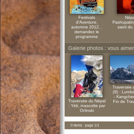
Festivals
Népa
d'Aventure,
Pashupatina
automne 2012...
saint du
demandez le
programme
Galerie photos : vous aimere
Traversée 
(8) : Lum
- Kangche
Traversée du Népal
Fin de Trav
: Yéti, mascotte par
Orlinski
0 items page 1/1