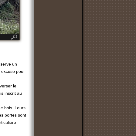
observe un
e excuse pour
verser le
s inscrit au
de bois. Leurs
es portes sont
ticulière