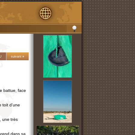
U
suivant
»
e battue, face
 toit d’une
 une très
prend dans sa