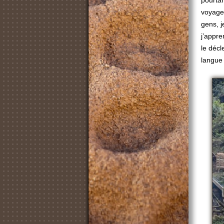
pourta
voyages
gens, j
j’appr
le décl
langue