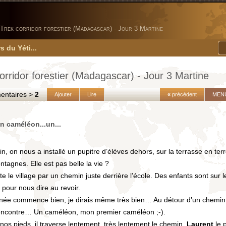
Trek corridor forestier (Madagascar) - Jour 3 Martine
s du Yéti...
orridor forestier (Madagascar) - Jour 3 Martine
taires >
2
Ajouter
Lire
«
précédent
MEN
n caméléon...un...
n, on nous a installé un pupitre d’élèves dehors, sur la terrasse en terr
tagnes. Elle est pas belle la vie ?
te le village par un chemin juste derrière l’école. Des enfants sont sur le
pour nous dire au revoir.
rnée commence bien, je dirais même très bien… Au détour d’un chemin,
rencontre… Un caméléon, mon premier caméléon ;-).
à nos pieds, il traverse lentement, très lentement le chemin.
Laurent
le 