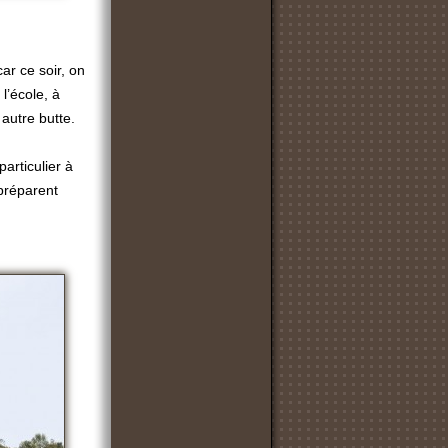
car ce soir, on
 l’école, à
 autre butte.
articulier à
préparent