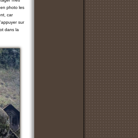
rtager mes
 en photo les
nt, car
d’appuyer sur
mot dans la