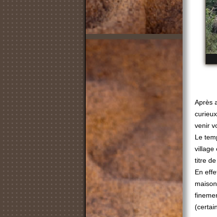
Après a
curieux
venir v
Le temp
village
titre d
En effe
maisons
finemen
(certai