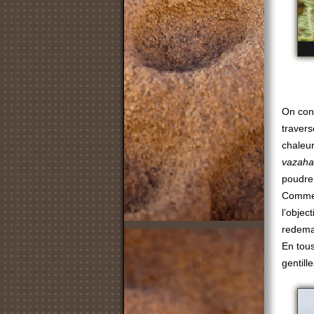
On con
travers
chaleur
vazaha
poudre,
Comme 
l’objec
redeman
En tous
gentil