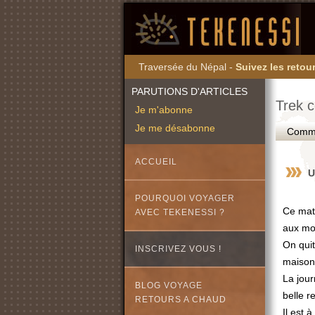
Traversée du Népal -
Suivez les retour
PARUTIONS D'ARTICLES
Trek c
Je m'abonne
Je me désabonne
Commen
ACCUEIL
U
POURQUOI VOYAGER
Ce mati
AVEC TEKENESSI ?
aux mon
On quit
INSCRIVEZ VOUS !
maison 
La jou
BLOG VOYAGE
belle 
RETOURS A CHAUD
Il est 