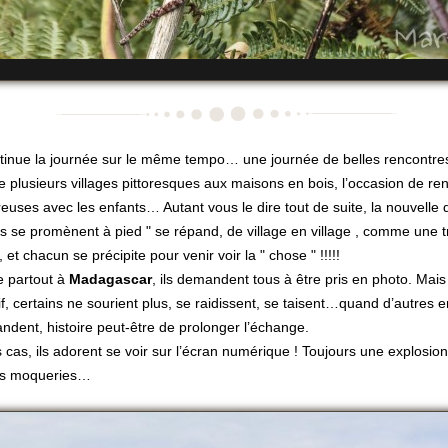
tinue la journée sur le même tempo… une journée de belles rencontres.
e plusieurs villages pittoresques aux maisons en bois, l’occasion de re
euses avec les enfants… Autant vous le dire tout de suite, la nouvelle 
s se promènent à pied " se répand, de village en village , comme une 
 et chacun se précipite pour venir voir la " chose " !!!!!
partout à
Madagascar
, ils demandent tous à être pris en photo. Mais
tif, certains ne sourient plus, se raidissent, se taisent…quand d’autres e
dent, histoire peut-être de prolonger l’échange.
 cas, ils adorent se voir sur l’écran numérique ! Toujours une explosion
les moqueries…