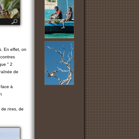
 En effet, on
ncontres
que " 2
traînée de
 face à
n
 de rires, de