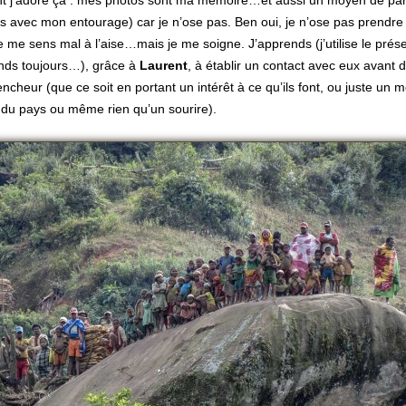
nt j’adore ça : mes photos sont ma mémoire…et aussi un moyen de pa
 avec mon entourage) car je n’ose pas. Ben oui, je n’ose pas prendre
e me sens mal à l’aise…mais je me soigne. J’apprends (j’utilise le prése
ends toujours…), grâce à
Laurent
, à établir un contact avec eux avant 
encheur (que ce soit en portant un intérêt à ce qu’ils font, ou juste un 
 du pays ou même rien qu’un sourire).