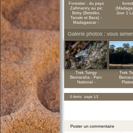
Forestier : du pays
forest
Zafimaniry au pic
(Madagas
Boby (Betsiléo,
Jour 1 L
Tanale et Bara) -
Madagascar -
Galerie photos : vous aimere
Trek Tsingy
Trek Ts
Bemaraha - Parc
Bemara
National -
Platea
0 items page 1/1
Poster un commentaire