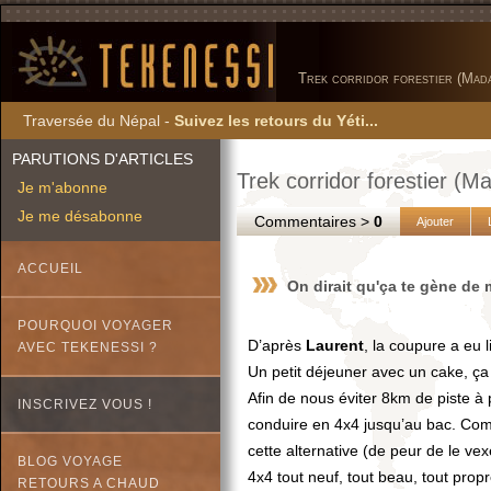
Trek corridor forestier (Mad
Traversée du Népal -
Suivez les retours du Yéti...
PARUTIONS D'ARTICLES
Trek corridor forestier (M
Je m'abonne
Je me désabonne
Commentaires >
0
Ajouter
ACCUEIL
On dirait qu'ça te gène de 
POURQUOI VOYAGER
D’après
Laurent
, la coupure a eu 
AVEC TEKENESSI ?
Un petit déjeuner avec un cake, ça
Afin de nous éviter 8km de piste à 
INSCRIVEZ VOUS !
conduire en 4x4 jusqu’au bac. Comme 
cette alternative (de peur de le v
BLOG VOYAGE
4x4 tout neuf, tout beau, tout prop
RETOURS A CHAUD