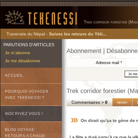
Trek corridor forestier (Mad
Traversée du Népal -
Suivez les retours du Yéti...
PARUTIONS D'ARTICLES
Abonnement | Désabonn
Je m'abonne
Je me désabonne
Adresse mail
*
ACCUEIL
Trek corridor forestier (
POURQUOI VOYAGER
AVEC TEKENESSI ?
Commentaires >
0
Ajouter
INSCRIVEZ VOUS !
On dirait qu'ça te gène de 
BLOG VOYAGE
RETOURS A CHAUD
La fête a duré jusqu’à ce que la vi