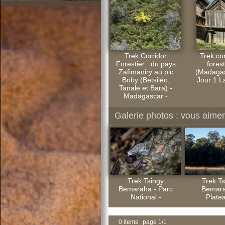
Trek Corridor
Trek cor
Forestier : du pays
forest
Zafimaniry au pic
(Madagas
Boby (Betsiléo,
Jour 1 L
Tanale et Bara) -
Madagascar -
Galerie photos : vous aimere
Trek Tsingy
Trek Ts
Bemaraha - Parc
Bemara
National -
Platea
0 items page 1/1