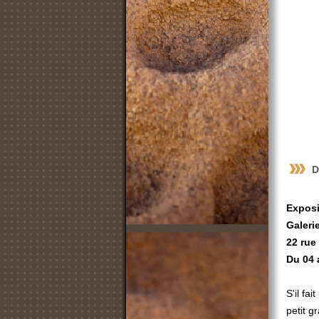
D
Exposi
Galeri
22 rue
Du 04 
S'il fa
petit g