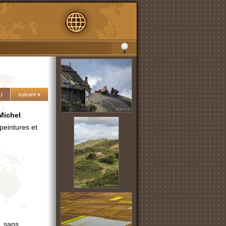
U
suivant
»
Michel
.
peintures et
.
...sans