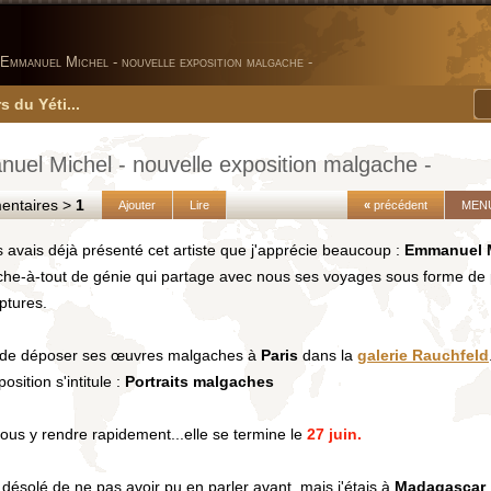
Emmanuel Michel - nouvelle exposition malgache -
s du Yéti...
uel Michel - nouvelle exposition malgache -
taires >
1
Ajouter
Lire
«
précédent
MEN
 avais déjà présenté cet artiste que j'apprécie beaucoup :
Emmanuel 
che-à-tout de génie qui partage avec nous ses voyages sous forme de 
ptures.
nt de déposer ses œuvres malgaches à
Paris
dans la
galerie Rauchfeld
osition s'intitule :
Portraits malgaches
 vous y rendre rapidement...elle se termine le
27 juin.
 désolé de ne pas avoir pu en parler avant, mais j'étais à
Madagascar