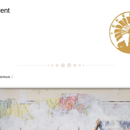
ent
onus :