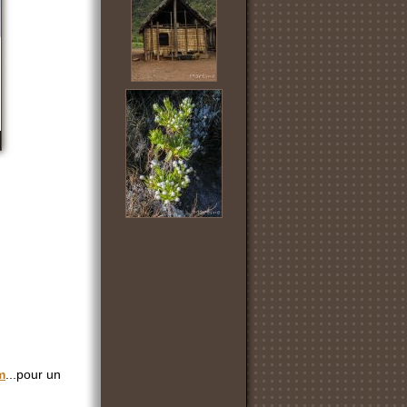
m
...pour un