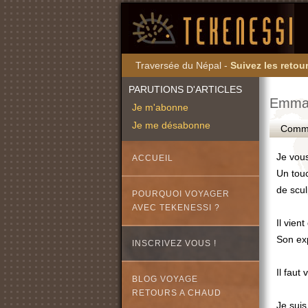
Traversée du Népal -
Suivez les retour
PARUTIONS D'ARTICLES
Emman
Je m'abonne
Je me désabonne
Commen
Je vous
ACCUEIL
Un tou
de scul
POURQUOI VOYAGER
AVEC TEKENESSI ?
Il vie
Son exp
INSCRIVEZ VOUS !
Il faut
BLOG VOYAGE
RETOURS A CHAUD
Je suis