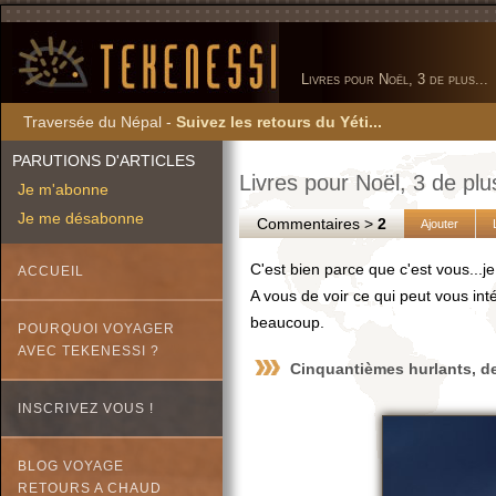
Livres pour Noël, 3 de plus...
Traversée du Népal -
Suivez les retours du Yéti...
PARUTIONS D'ARTICLES
Livres pour Noël, 3 de plus
Je m'abonne
Je me désabonne
Commentaires >
2
Ajouter
C'est bien parce que c'est vous...je 
ACCUEIL
A vous de voir ce qui peut vous inté
beaucoup.
POURQUOI VOYAGER
AVEC TEKENESSI ?
Cinquantièmes hurlants, d
INSCRIVEZ VOUS !
BLOG VOYAGE
RETOURS A CHAUD