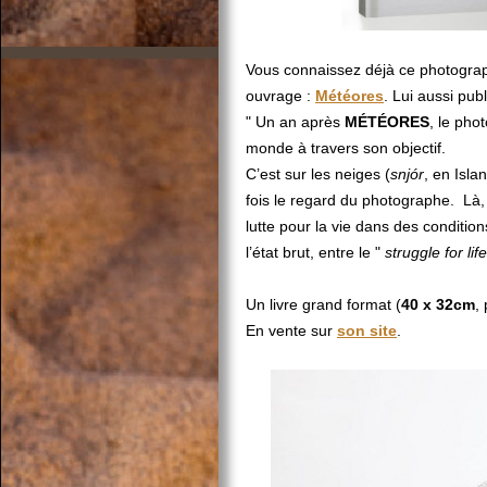
Vous connaissez déjà ce photograph
ouvrage :
Météores
. Lui aussi pub
" Un an après
MÉTÉORES
, le pho
monde à travers son objectif.
C’est sur les neiges (
snjór
, en Isla
fois le regard du photographe. Là, 
lutte pour la vie dans des conditio
l’état brut, entre le "
struggle for life
Un livre grand format (
40 x 32cm
,
En vente sur
son site
.