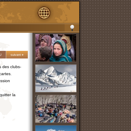
U
suivant
»
s des clubs-
cartes.
ission
uitter la