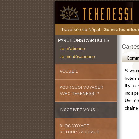
Traversée du Népal -
Suivez les retour
PARUTIONS D'ARTICLES
Cartes
Je m'abonne
Je me désabonne
Commen
Si vous
ACCUEIL
hôtels 
Il y a 
POURQUOI VOYAGER
indisp
AVEC TEKENESSI ?
Une émi
chaîn
INSCRIVEZ VOUS !
BLOG VOYAGE
RETOURS A CHAUD