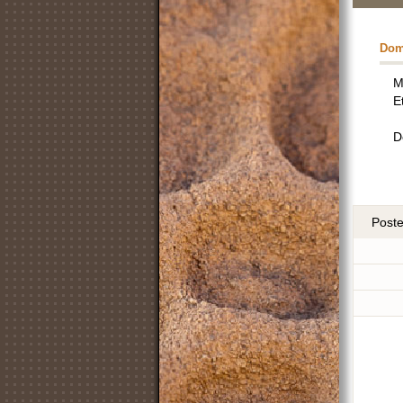
Dom
M
E
D
Post