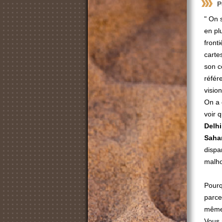
P
" On 
en pl
front
carte
son c
référ
visio
On a 
voir 
Delhi
Saha
dispa
malho
Pourq
parce 
même
Vous 