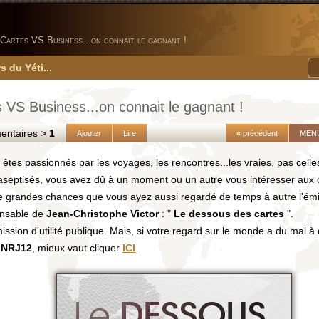
Cartes VS Business...on connait le gagnant !
s du Yéti...
 VS Business...on connait le gagnant !
taires >
1
Ajouter
Lire
«
précédent
MEN
 êtes passionnés par les voyages, les rencontres...les vraies, pas celle
aseptisés, vous avez dû à un moment ou un autre vous intéresser aux 
de grandes chances que vous ayez aussi regardé de temps à autre l'ém
ensable de
Jean-Christophe Victor
: "
Le dessous des cartes
".
ssion d'utilité publique. Mais, si votre regard sur le monde a du mal à q
e
NRJ12
, mieux vaut cliquer
ICI
.