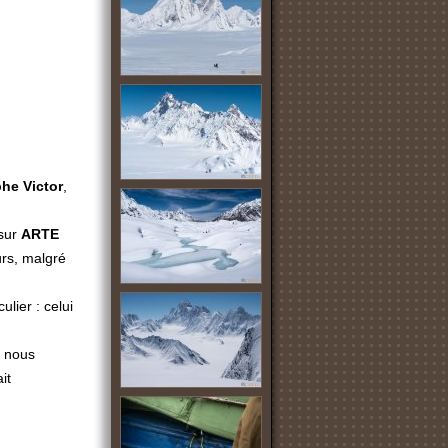
he Victor
,
sur
ARTE
urs, malgré
ulier : celui
l nous
it