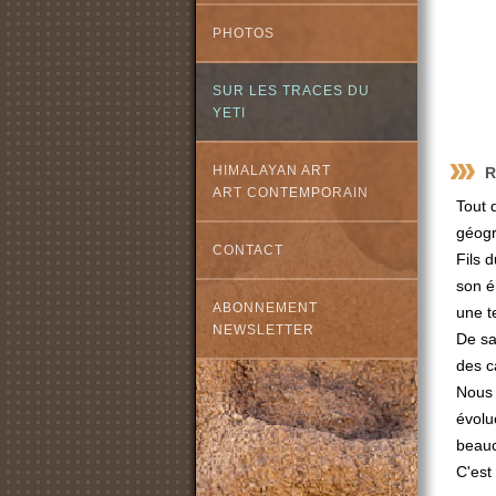
PHOTOS
SUR LES TRACES DU
YETI
HIMALAYAN ART
R
ART CONTEMPORAIN
Tout 
géogr
CONTACT
Fils 
son é
ABONNEMENT
une t
NEWSLETTER
De sa
des c
Nous 
évolu
beauc
C'est