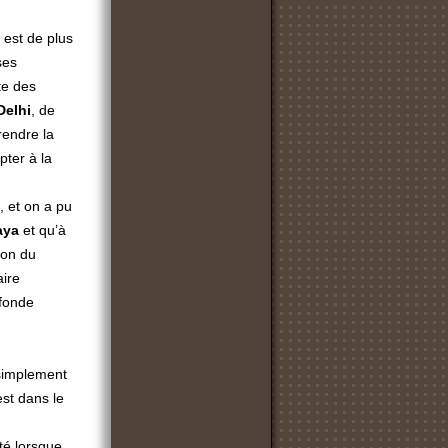
 est de plus
ses
te des
Delhi
, de
rendre la
pter à la
, et on a pu
aya
et qu’à
ion du
aire
ofonde
 simplement
est dans le
té lorsque