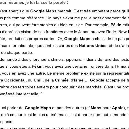
our résumer, je lui laisse la parole :
s’est aperçu que
Google Maps
mentait. C’est très embêtant parce qu’il
us pris comme référence. Un pays s’exprime par le positionnement de 
ières, qui peuvent être stables ou bien en litige. Par exemple,
Pékin
édi
s d’après la vision de ses frontières avec le Japon ou avec l’Inde.
New 
ôté, produit ses propres cartes. Or,
Google
Maps
a choisi de ne pas p
ence internationale, que sont les cartes des
Nations Unies
, et de s’ada
n de chaque partie.
demandé à des chercheurs chinois, japonais, indiens de faire des tests
que si vous êtes à
Pékin
, vous avez une certaine frontière dans l’
Himal
, vous en avez une autre. Le même problème existe sur la représentat
ra Occidental
, du
Chili
, de la
Crimée
, d’
Israël
…
Google
accepte de f
raître des territoires entiers pour conquérir des marchés. C’est une pr
nnêteté intellectuelle. "
uoi parler de
Google Maps
et pas des autres (cf
Maps
pour
Apple
),
qu'à ce jour c'est le plus utilisé, mais il est à parier que tout le monde 
 panier.
pensez vraiment que se mettre à dos les gouvernements est une priori