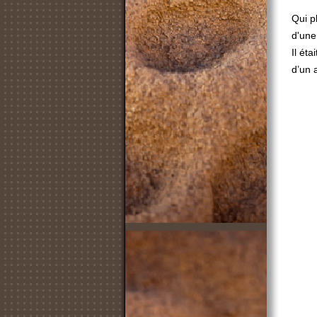
Qui p
d'une
Il ét
d’un a