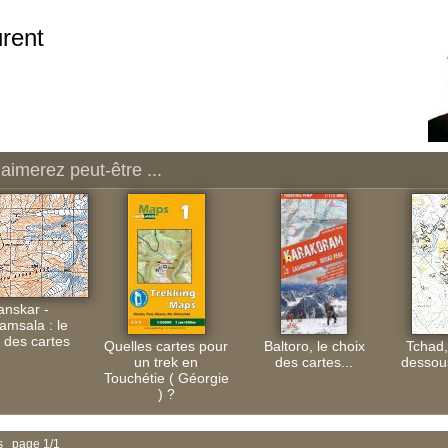
rent
aimerez peut-être ...
anskar -
amsala : le
 des cartes
Quelles cartes pour
Baltoro, le choix
Tchad,
un trek en
des cartes...
dessou
Touchétie ( Géorgie
) ?
s page 1/1