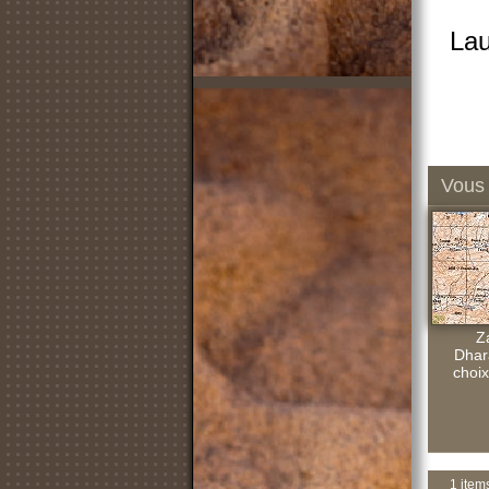
Lau
Vous 
Z
Dhar
choix
1 item