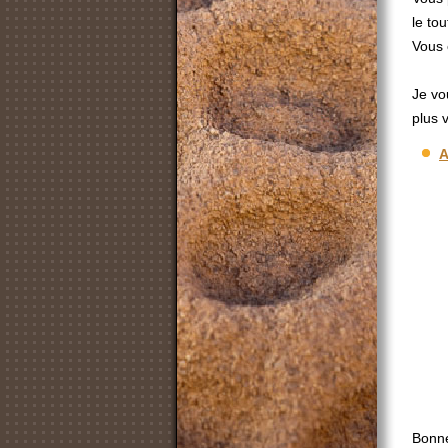
le to
Vous 
Je vo
plus v
A
Bonne