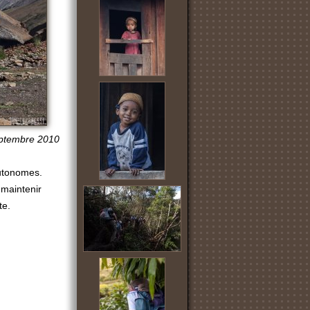
ptembre 2010
autonomes.
 maintenir
te.