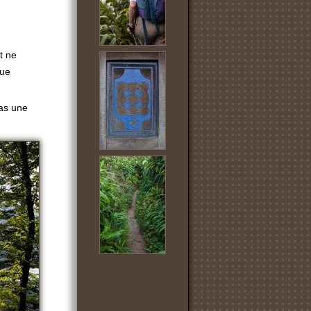
t ne
que
pas une