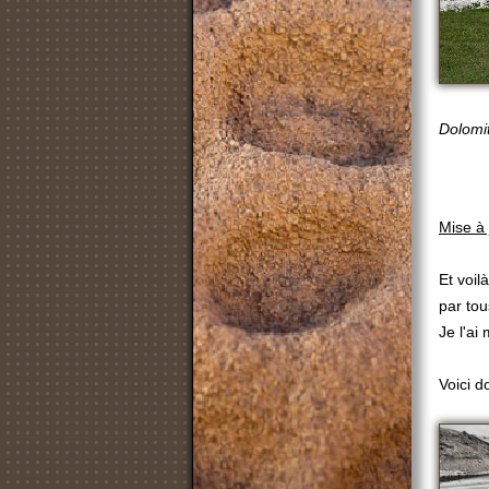
Dolomit
Mise à
Et voilà
par tou
Je l'ai
Voici d