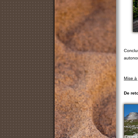
Conclus
autonom
Mise à 
De ret