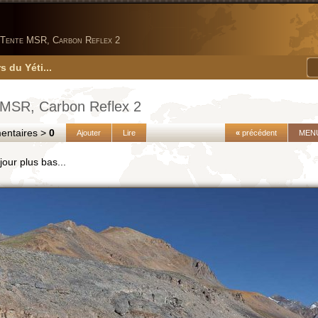
Tente MSR, Carbon Reflex 2
s du Yéti...
 MSR, Carbon Reflex 2
taires >
0
Ajouter
Lire
«
précédent
MEN
jour plus bas...