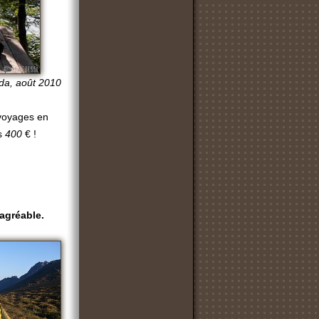
a, août 2010
 voyages en
es
400
€ !
 agréable.