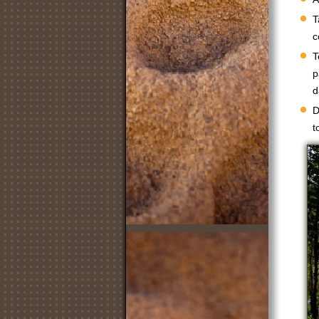
T
c
T
p
d
D
t