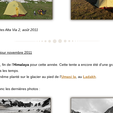
es Alta Via 2, août 2011
 jour novembre 2011
, fin de l'
Himalaya
pour cette année. Cette tente a encore été d'une gra
s les temps.
 même planté sur le glacier au pied de l'
U
masi la
, au
L
adakh
.
onc les dernières photos :