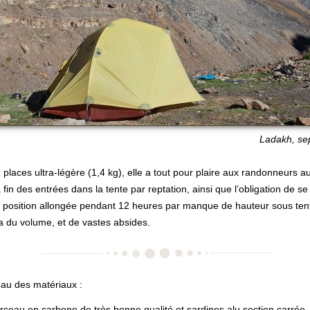
Ladakh, se
 places ultra-légère (1,4 kg), elle a tout pour plaire aux randonneurs 
a fin des entrées dans la tente par reptation, ainsi que l’obligation de se
a position allongée pendant 12 heures par manque de hauteur sous ten
 y a du volume, et de vastes absides.
eau des matériaux :
rceau en carbone de très bonne qualité et sardines alu section carrée.