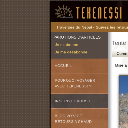
Traversée du Népal -
Suivez les retour
PARUTIONS D'ARTICLES
Tente
Je m'abonne
Je me désabonne
Commen
Mise à 
ACCUEIL
POURQUOI VOYAGER
AVEC TEKENESSI ?
INSCRIVEZ VOUS !
BLOG VOYAGE
RETOURS A CHAUD