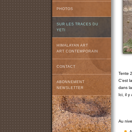
PHOTOS
SUR LES TRACES DU
YETI
HIMALAYAN ART
ART CONTEMPORAIN
CONTACT
Tente 2
C’est l
ABONNEMENT
dans l
NEWSLETTER
Ici, il
Au niv
A