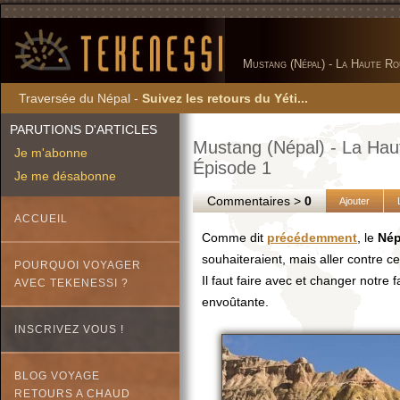
Mustang (Népal) - La Haute Ro
Traversée du Népal -
Suivez les retours du Yéti...
PARUTIONS D'ARTICLES
Mustang (Népal) - La Hau
Je m'abonne
Épisode 1
Je me désabonne
Commentaires >
0
Ajouter
ACCUEIL
Comme dit
précédemment
, le
Nép
souhaiteraient, mais aller contre c
POURQUOI VOYAGER
Il faut faire avec et changer notre 
AVEC TEKENESSI ?
envoûtante.
INSCRIVEZ VOUS !
BLOG VOYAGE
RETOURS A CHAUD